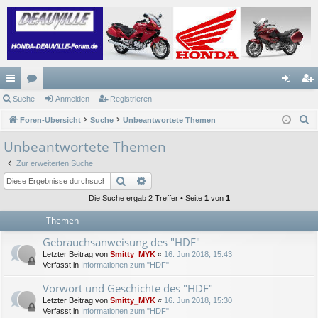
ch
Suche
or
Anmelden
Registrieren
n
eg
S
ne
Foren-Übersicht
en
Suche
Unbeantwortete Themen
m
ist
u
llz
el
rie
Unbeantwortete Themen
c
ug
de
re
Zur erweiterten Suche
h
Suche
Erweiterte Suche
e
riff
n
n
Die Suche ergab 2 Treffer • Seite
1
von
1
Themen
Gebrauchsanweisung des "HDF"
Letzter Beitrag von
Smitty_MYK
«
16. Jun 2018, 15:43
Verfasst in
Informationen zum "HDF"
Vorwort und Geschichte des "HDF"
Letzter Beitrag von
Smitty_MYK
«
16. Jun 2018, 15:30
Verfasst in
Informationen zum "HDF"