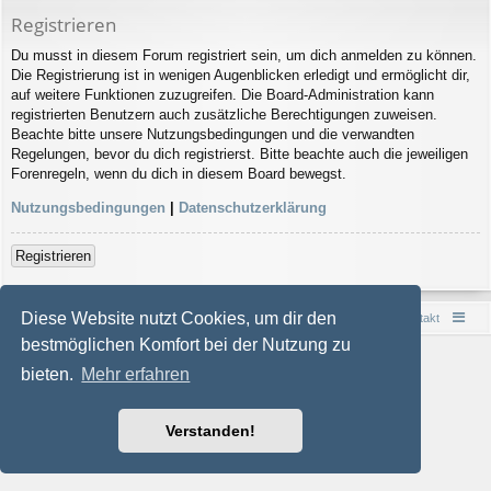
Registrieren
Du musst in diesem Forum registriert sein, um dich anmelden zu können.
Die Registrierung ist in wenigen Augenblicken erledigt und ermöglicht dir,
auf weitere Funktionen zuzugreifen. Die Board-Administration kann
registrierten Benutzern auch zusätzliche Berechtigungen zuweisen.
Beachte bitte unsere Nutzungsbedingungen und die verwandten
Regelungen, bevor du dich registrierst. Bitte beachte auch die jeweiligen
Forenregeln, wenn du dich in diesem Board bewegst.
Nutzungsbedingungen
|
Datenschutzerklärung
Registrieren
Diese Website nutzt Cookies, um dir den
Foren-Übersicht
Kontakt
bestmöglichen Komfort bei der Nutzung zu
Powered by
phpBB
® Forum Software © phpBB Limited
bieten.
Mehr erfahren
Style von
Arty
- phpBB 3.3 von MrGaby
Deutsche Übersetzung durch
phpBB.de
Datenschutz
|
Nutzungsbedingungen
Verstanden!