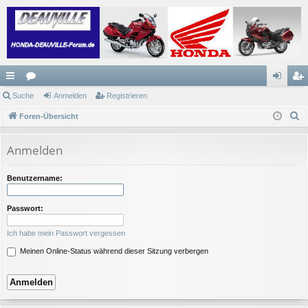
ch
Suche
or
Anmelden
Registrieren
n
eg
S
ne
Foren-Übersicht
en
m
ist
u
llz
el
rie
c
Anmelden
ug
de
re
h
e
riff
n
n
Benutzername:
Passwort:
Ich habe mein Passwort vergessen
Meinen Online-Status während dieser Sitzung verbergen